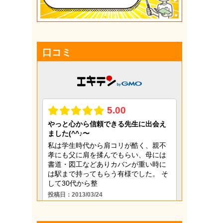
更年期
猫背
目の疲れ
口コミ
肩こり
腰痛
膝痛
自律神経
アレルギー
鍼治療
頭痛
骨盤矯正