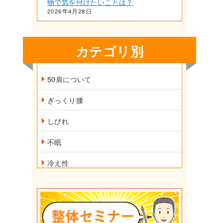
物で気を付けたいことは？
2026年4月28日
カテゴリ別
50肩について
ぎっくり腰
しびれ
不眠
冷え性
外反母趾
小顔矯正