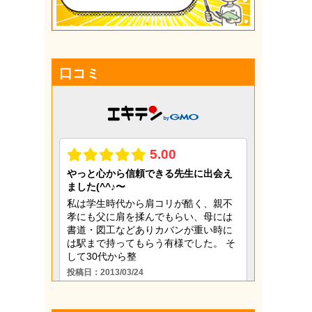
更年期
猫背
目の疲れ
口コミ
肩こり
腰痛
膝痛
自律神経
アレルギー
鍼治療
頭痛
骨盤矯正