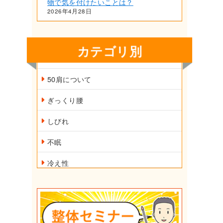
物で気を付けたいことは？
2026年4月28日
カテゴリ別
50肩について
ぎっくり腰
しびれ
不眠
冷え性
外反母趾
小顔矯正